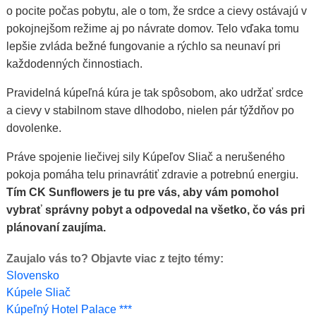
o pocite počas pobytu, ale o tom, že srdce a cievy ostávajú v
pokojnejšom režime aj po návrate domov. Telo vďaka tomu
lepšie zvláda bežné fungovanie a rýchlo sa neunaví pri
každodenných činnostiach.
Pravidelná kúpeľná kúra je tak spôsobom, ako udržať srdce
a cievy v stabilnom stave dlhodobo, nielen pár týždňov po
dovolenke.
Práve spojenie liečivej sily Kúpeľov Sliač a nerušeného
pokoja pomáha telu prinavrátiť zdravie a potrebnú energiu.
Tím CK Sunflowers je tu pre vás, aby vám pomohol
vybrať správny pobyt a odpovedal na všetko, čo vás pri
plánovaní zaujíma.
Zaujalo vás to? Objavte viac z tejto témy:
Slovensko
Kúpele Sliač
Kúpeľný Hotel Palace ***