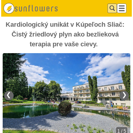
Kardiologický unikát v Kúpeľoch Sliač:
Čistý žriedlový plyn ako bezlieková
terapia pre vaše cievy.
❮
❯
1 / 5