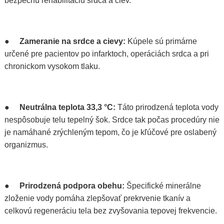
bezpečnú rehabilitáciu srdca a ciev.
●
Zameranie na srdce a cievy:
Kúpele sú primárne
určené pre pacientov po infarktoch, operáciách srdca a pri
chronickom vysokom tlaku.
●
Neutrálna teplota 33,3 °C:
Táto prirodzená teplota vody
nespôsobuje telu tepelný šok. Srdce tak počas procedúry nie
je namáhané zrýchleným tepom, čo je kľúčové pre oslabený
organizmus.
●
Prirodzená podpora obehu:
Špecifické minerálne
zloženie vody pomáha zlepšovať prekrvenie tkanív a
celkovú regeneráciu tela bez zvyšovania tepovej frekvencie.