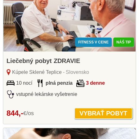
FITNESS V CENE
NÁŠ TIP
Liečebný pobyt ZDRAVIE
Kúpele Sklené Teplice
- Slovensko
10 nocí
plná penzia
3 denne
vstupné lekárske vyšetrenie
844,-
€/os