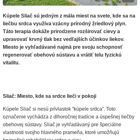
Kúpele Sliač sú jedným z mála miest na svete, kde sa na
liečbu srdca využíva vzácny prírodný žriedlový plyn.
Táto terapia dokáže prirodzene rozširovať cievy a
upravovať krvný tlak bez vedľajších účinkov liekov.
Miesto je vyhľadávané najmä pre svoju schopnosť
regenerovať obehovú sústavu a vrátiť telu fyzickú
vitalitu.
Sliač: Miesto, kde sa srdce lieči v pokoji
Kúpele Sliač si nesú prívlastok “kúpele srdca”. Toto
označenie vychádza z dlhoročnej tradície a úspešnej liečby
obehovej sústavy. Sliač je vyhľadávaný pre špeciálne
vlastnosti svojho hlavného prameňa, ktoré umožňujú